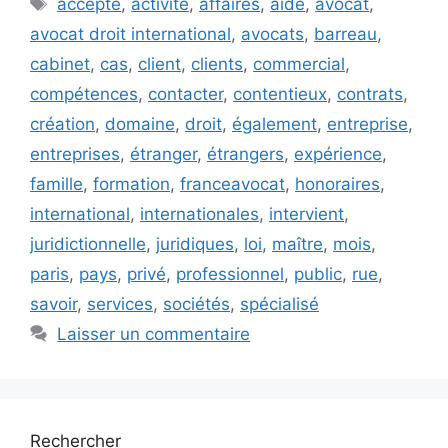
accepte
,
activité
,
affaires
,
aide
,
avocat
,
avocat droit international
,
avocats
,
barreau
,
cabinet
,
cas
,
client
,
clients
,
commercial
,
compétences
,
contacter
,
contentieux
,
contrats
,
création
,
domaine
,
droit
,
également
,
entreprise
,
entreprises
,
étranger
,
étrangers
,
expérience
,
famille
,
formation
,
franceavocat
,
honoraires
,
international
,
internationales
,
intervient
,
juridictionnelle
,
juridiques
,
loi
,
maître
,
mois
,
paris
,
pays
,
privé
,
professionnel
,
public
,
rue
,
savoir
,
services
,
sociétés
,
spécialisé
Laisser un commentaire
Rechercher