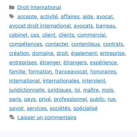
Droit international
accepte
,
activité
,
affaires
,
aide
,
avocat
,
avocat droit international
,
avocats
,
barreau
,
cabinet
,
cas
,
client
,
clients
,
commercial
,
compétences
,
contacter
,
contentieux
,
contrats
,
création
,
domaine
,
droit
,
également
,
entreprise
,
entreprises
,
étranger
,
étrangers
,
expérience
,
famille
,
formation
,
franceavocat
,
honoraires
,
international
,
internationales
,
intervient
,
juridictionnelle
,
juridiques
,
loi
,
maître
,
mois
,
paris
,
pays
,
privé
,
professionnel
,
public
,
rue
,
savoir
,
services
,
sociétés
,
spécialisé
Laisser un commentaire