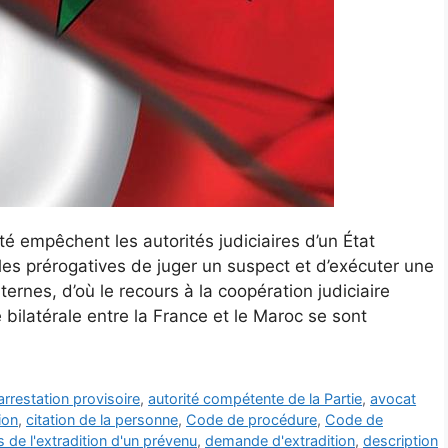
ité empêchent les autorités judiciaires d’un État
i, les prérogatives de juger un suspect et d’exécuter une
rnes, d’où le recours à la coopération judiciaire
e bilatérale entre la France et le Maroc se sont
arrestation provisoire
,
autorité compétente de la Partie
,
avocat
ion
,
citation de la personne
,
Code de procédure
,
Code de
s de l'extradition d'un prévenu
,
demande d'extradition
,
description